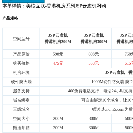
本单详情：美橙互联-香港机房系列JSP云虚机网购
产品规格
JSP云虚机
JSP云虚机
JSP云
空间型号
香港机房200M
香港机房300M
香港机房
产品原价
598元
698元
768
购买价格
475元
558元
615
机房环境
JSP云虚机 
硬件防火墙
1000M硬件防火墙 防D
服务支持
400免费电话支持、电话24小时支持
域名绑定
可自由绑定10个域名，让1
三级域名
赠送以cndns5.com
空间大小
200M
300M
500
赠送邮箱
200M
300M
500