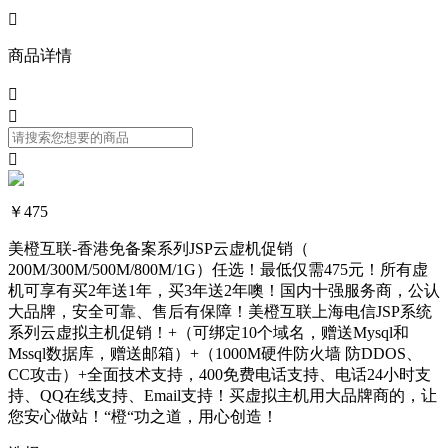

商品详情



￥475
美橙互联-香港免备案系列JSP云虚机促销（
200M/300M/500M/800M/1G）任选！最低仅需475元！所有虚
机可享有买2年送1年，买3年送2年噢！国内十强服务商，公认
大品牌，安全可靠、售后有保障！美橙互联上海电信JSP系统
系列云虚拟主机促销！+（可绑定10个域名，赠送Mysql和
Mssql数据库，赠送邮箱）+（1000M硬件防火墙 防DDOS、
CC攻击）+全面技术支持，400免费电话支持、电话24小时支
持、QQ在线支持、Email支持！买虚拟主机用大品牌商的，让
您安心做站！“橙“功之道，用心创造！