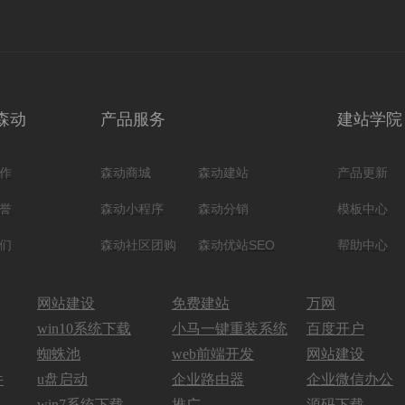
森动
产品服务
建站学院
作
森动商城
森动建站
产品更新
誉
森动小程序
森动分销
模板中心
们
森动社区团购
森动优站SEO
帮助中心
网站建设
免费建站
万网
win10系统下载
小马一键重装系统
百度开户
蜘蛛池
web前端开发
网站建设
件
u盘启动
企业路由器
企业微信办公
win7系统下载
推广
源码下载