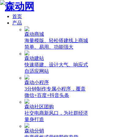
首页
产品
森动商城
海量模版、轻松搭建线上商城
简单、易用、功能强大
森动建站
快速搭建、设计大气、响应式
自适应网站
森动小程序
3分钟制作专属小程序，覆盖
微信+百度+抖音头条
森动社区团购
社交电商新风口，为社群经济
量身打造
森动分销