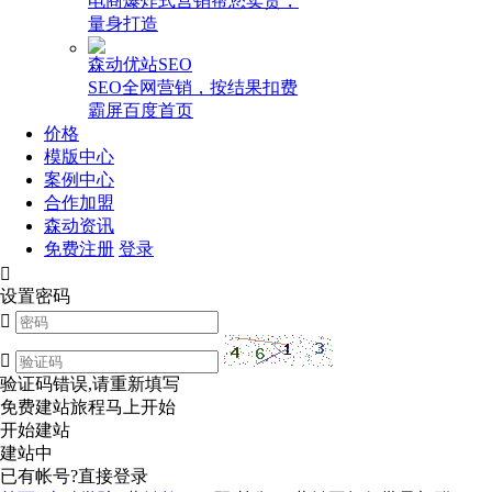
电商爆炸式营销帮您卖货，
量身打造
森动优站SEO
SEO全网营销，按结果扣费
霸屏百度首页
价格
模版中心
案例中心
合作加盟
森动资讯
免费注册
登录

设置密码


验证码错误,请重新填写
免费建站旅程马上开始
开始建站
建站中
已有帐号?
直接登录