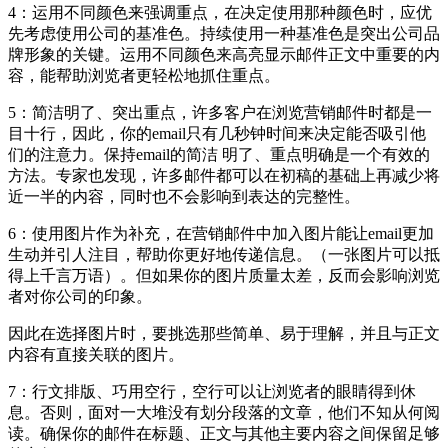
4：运用不同颜色来强调重点，在决定使用那种颜色时，应优
先考虑使用公司的基准色。持续使用一种基准色是突出公司品
牌形象的关键。运用不同颜色来高亮显示邮件正文中重要的内
容，能帮助浏览者更轻松地抓住重点。
5：简洁明了、突出重点，许多客户在浏览营销邮件时都是一
目十行，因此，你的email只有几秒钟时间来决定能否吸引他
们的注意力。保持email的简洁 明了、重点明确是一个有效的
方法。专家也发现，许多邮件都可以在初稿的基础上再减少将
近一半的内容，同时也不会影响到表达的完整性。
6：使用图片作为补充，在营销邮件中加入图片能让email更加
生动并引人注目，帮助你更好地传递信息。（一张图片可以抵
得上千言万语）。但如果你的图片质量太差，反而会影响浏览
者对你公司的印象。
因此在选择图片时，要挑选那些简单、易于理解，并且与正文
内容有直接关联的图片。
7：行文排版、巧用空行，空行可以让浏览者的眼睛得到休
息。否则，面对一大堆没有划分段落的文章，他们不知从何阅
读。确保你的邮件在标题、正文与其他主要内容之间保留足够