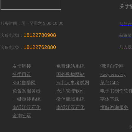
关于
服务时间：周一至周六 9:00-18:00
商务合
18122780908
客服电话1：
获得荣
18122762880
加入我
客服电话2：
友情链接
免费建站系统
溜溜自学网
分类目录
国外购物网站
Easyrecovery
SEO自学网
河北人事考试网
菜鸟C4D
免备案服务器
仓库管理软件
电子书制作软
一键重装系统
微信商城系统
字体下载
南通江汉石化
南通江汉石化
恒航咨询服务
金湖宏远
©